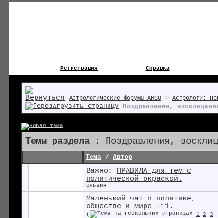
Регистрация
Справка
Астрологические форумы ARGO
>
Астрологи: но
Поздравления, восклицани
Темы раздела
: Поздравления, восклиц
Тема
/
Автор
Важно:
ПРАВИЛА для тем с
политической окраской.
ольвия
Маленький чат о политике,
обществе и мире -11.
(
1
2
3