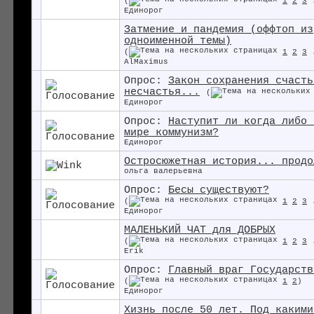
(
1
2
3
Единорог
Затмение и пандемия (оффтоп из
одноименной темы)
(
1
2
3
AlMaximus
Опрос:
Закон сохранения счасть
несчастья...
(
Единорог
Опрос:
Наступит ли когда либо 
мире коммунизм?
Единорог
Остросюжетная история... продо
ольга валерьевна
Опрос:
Бесы существуют?
(
1
2
3
Единорог
МАЛЕНЬКИЙ ЧАТ для ДОБРЫХ
(
1
2
3
Erik
Опрос:
Главный враг Государств
(
1
2
)
Единорог
Хизнь после 50 лет. Под какими