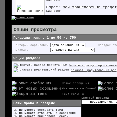
Опрос:
Мои транспортные средст
Единорог
Опции просмотра
Показаны темы с 1 по 50 из 750
Критерий сортировки
Порядок от
Показать
Опции раздела
Отметить раздел прочитанны
Показать родительский раз
Новые сообщения
Нет новых сообщений
Тема закрыта
Быстрый переход
Ваши права в разделе
Вы
не можете
создавать темы
Вы
не можете
отвечать на сообщения
Вы
не можете
прикреплять файлы