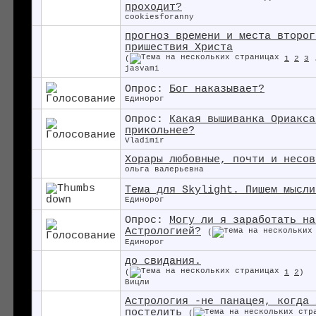
проходит?
cookiesforanny
прогноз времени и места второг
пришествия Христа
(
1
2
3
jasvami
Опрос:
Бог наказывает?
Единорог
Опрос:
Какая вышиванка Ориакса
прикольнее?
Vladimir
Хорары любовные, почти и несов
ольга валерьевна
Тема для Skylight. Пишем мысли
Единорог
Опрос:
Могу ли я заработать на
Астрологией?
(
Единорог
до свидания.
(
1
2
)
Вицли
Астрология -не панацея, когда 
постелить
(