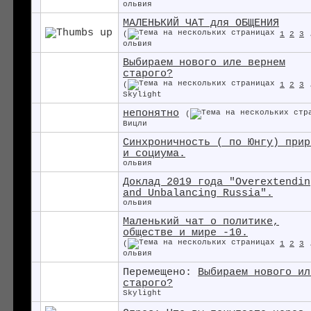
ольвия
МАЛЕНЬКИЙ ЧАТ для ОБЩЕНИЯ
(
1
2
3
ольвия
Выбираем нового иле вернем
старого?
(
1
2
3
Skylight
непонятно
(
Вицли
Синхроничность ( по Юнгу) прир
и социума.
ольвия
Доклад 2019 года "Overextendin
and Unbalancing Russia".
ольвия
Маленький чат о политике,
обществе и мире -10.
(
1
2
3
ольвия
Перемещено:
Выбираем нового ил
старого?
Skylight