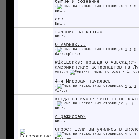
бытиё и сознание.
(
1
2
3
)
Вицли
сок
Вицли
гадание на картах
Вицли
О марках...
(
1
2
3
darkexplorer
WikiLeaks: Правда о «высадке»
американских астронавтов на Лу
ольвия
4-я Мировая началась
(
1
2
3
Viktor
когда на кухне чего-то не хват
(
1
2
)
Вицли
я режиссёр?
Вицли
Опрос:
Если вы учились в школе
(
1
2
3
)
Единорог