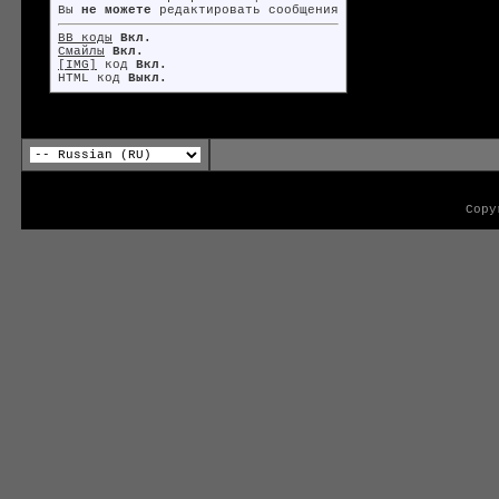
Вы
не можете
редактировать сообщения
BB коды
Вкл.
Смайлы
Вкл.
[IMG]
код
Вкл.
HTML код
Выкл.
Copy