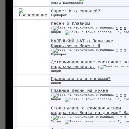
ольга валерьевна
Опрос:
Кто сильней?
Единорог
песни о главном
(
1
2
3
Вицли
МАЛЕНЬКИЙ ЧАТ о Политике,
Обществе и Мире - 8
(
1
2
3
Единорог
Детерминированное состояние по
надсознательного.
(
Вицли
Правильно ли я понимаю?
Вицли
Главные песни на кухне
(
1
2
3
Вицли
Столкнулись с самовольством
модератора Beata на форуме? Ва
(
1
2
3
Irina