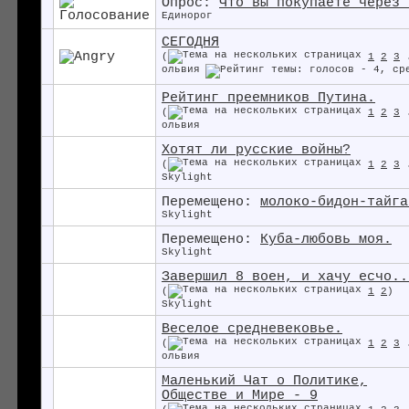
Опрос:
Что вы покупаете через 
Единорог
СЕГОДНЯ
(
1
2
3
ольвия
Рейтинг преемников Путина.
(
1
2
3
ольвия
Хотят ли русские войны?
(
1
2
3
Skylight
Перемещено:
молоко-бидон-тайга
Skylight
Перемещено:
Куба-любовь моя.
Skylight
Завершил 8 воен, и хачу есчо..
(
1
2
)
Skylight
Веселое средневековье.
(
1
2
3
ольвия
Маленький Чат о Политике,
Обществе и Мире - 9