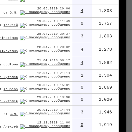
20.05.2019
20:06
4
1,803
от
G.N.
19.05.2019
11:49
0
1,757
от
Алексей
28.04.2019
20:37
3
1,803
AlMaximus
28.04.2019
20:32
4
2,278
AlMaximus
21.04.2019
08:17
4
1,882
от
godtown
12.04.2019
21:14
1
2,304
с Куталёв
10.02.2019
15:31
0
1,869
от
Acubens
29.01.2019
19:36
0
2,020
с Куталёв
26.01.2019
14:44
3
1,946
от
G.N.
12.11.2018
11:00
0
1,919
от
Алексей