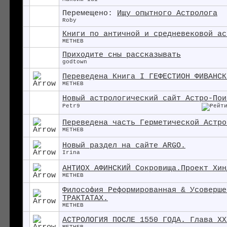
Перемещено:
Ищу опытного Астролога
Roby
Книги по античной и средневековой ас
METHEB
Приходите сны рассказывать
godtown
Переведена Книга I ГЕФЕСТИОН ФИВАНСК
METHEB
Новый астрологический сайт Астро-Пои
Petr9
Переведена часть Герметической Астро
METHEB
Новый раздел на сайте ARGO.
Irina
АНТИОХ АФИНСКИЙ Сокровища.Проект Хин
METHEB
Философия Реформированная & Усоверше
ТРАКТАТАХ.
METHEB
АСТРОЛОГИЯ ПОСЛЕ 1550 ГОДА. Глава XX