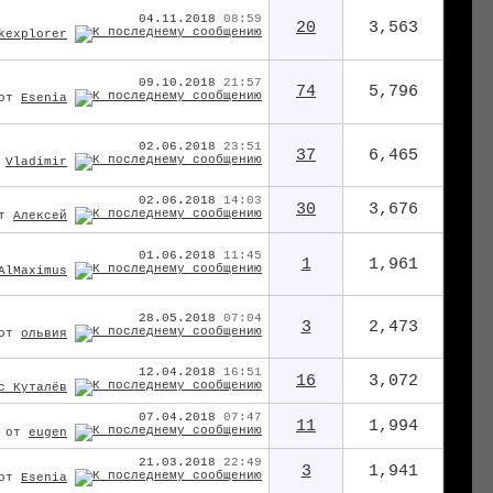
04.11.2018
08:59
20
3,563
kexplorer
09.10.2018
21:57
74
5,796
от
Esenia
02.06.2018
23:51
37
6,465
т
Vladimir
02.06.2018
14:03
30
3,676
от
Алексей
01.06.2018
11:45
1
1,961
AlMaximus
28.05.2018
07:04
3
2,473
от
ольвия
12.04.2018
16:51
16
3,072
с Куталёв
07.04.2018
07:47
11
1,994
от
eugen
21.03.2018
22:49
3
1,941
от
Esenia