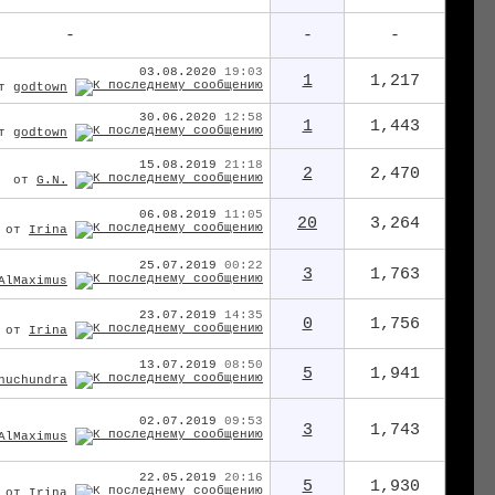
-
-
-
03.08.2020
19:03
1
1,217
от
godtown
30.06.2020
12:58
1
1,443
от
godtown
15.08.2019
21:18
2
2,470
от
G.N.
06.08.2019
11:05
20
3,264
от
Irina
25.07.2019
00:22
3
1,763
AlMaximus
23.07.2019
14:35
0
1,756
от
Irina
13.07.2019
08:50
5
1,941
huchundra
02.07.2019
09:53
3
1,743
AlMaximus
22.05.2019
20:16
5
1,930
от
Irina