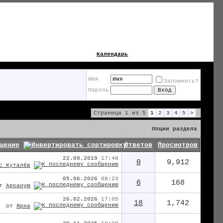
Календарь
Имя
Запомнить?
Пароль
Страница 1 из 5
1
2
3
4
5
>
Опции раздела
Ответов
Просмотров
щение
22.09.2019
17:48
0
9,912
с Куталёв
05.06.2026
08:23
6
168
от
Арканум
26.02.2026
17:05
18
1,742
от
Ярна