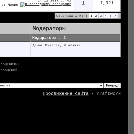
14.12.2017
17:42
1
1,921
от
Лилия
Страница 1 из 5
1
2
3
4
5
>
Модераторы
Модераторы : 2
Денис Куталёв
,
Vladimir
ообщениями
сообщений
Продвижение сайта
- Kraftwork