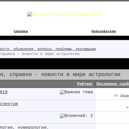
Справка
Пользователи
вости, объявления, вопросы, проблемы, рекламации
справки - новости в мире астрологии
я, справки - новости в мире астрологии
Рейтинг
Последнее сооб
019
от
Дени
спектов
логия, нумерология.