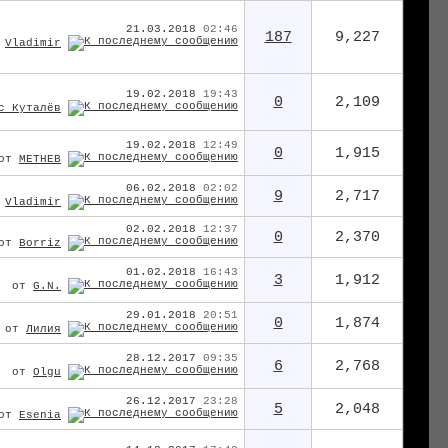
21.03.2018
02:46
187
9,227
т
Vladimir
19.02.2018
19:43
0
2,109
с Куталёв
19.02.2018
12:49
0
1,915
от
METHEB
06.02.2018
02:02
9
2,717
т
Vladimir
02.02.2018
12:37
0
2,370
от
Borriz
01.02.2018
16:43
3
1,912
от
G.N.
29.01.2018
20:51
0
1,874
от
Лилия
28.12.2017
09:35
6
2,768
от
Olgu
26.12.2017
23:28
5
2,048
от
Esenia