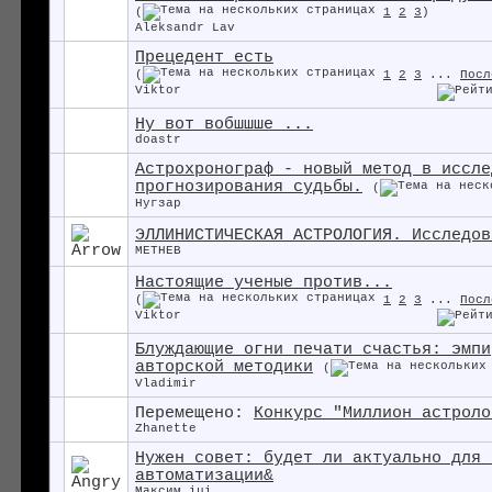
(
1
2
3
)
Aleksandr Lav
Прецедент есть
(
1
2
3
...
Посл
Viktor
Ну вот вобшшше ...
doastr
Астрохронограф - новый метод в иссле
прогнозирования судьбы.
(
Нугзар
ЭЛЛИНИСТИЧЕСКАЯ АСТРОЛОГИЯ. Исследов
METHEB
Настоящие ученые против...
(
1
2
3
...
Посл
Viktor
Блуждающие огни печати счастья: эмпи
авторской методики
(
Vladimir
Перемещено:
Конкурс "Миллион астроло
Zhanette
Нужен совет: будет ли актуально для 
автоматизации&
Максим iui