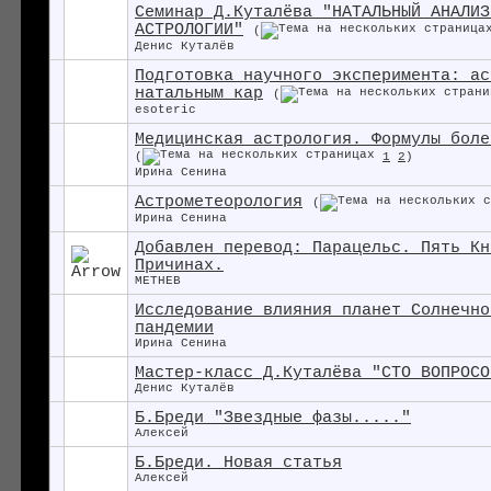
Семинар Д.Куталёва "НАТАЛЬНЫЙ АНАЛИЗ
АСТРОЛОГИИ"
(
Денис Куталёв
Подготовка научного эксперимента: ас
натальным кар
(
esoteric
Медицинская астрология. Формулы боле
(
1
2
)
Ирина Сенина
Астрометеорология
(
Ирина Сенина
Добавлен перевод: Парацельс. Пять Кн
Причинах.
METHEB
Исследование влияния планет Солнечно
пандемии
Ирина Сенина
Мастер-класс Д.Куталёва "СТО ВОПРОСО
Денис Куталёв
Б.Бреди "Звездные фазы....."
Алексей
Б.Бреди. Новая статья
Алексей