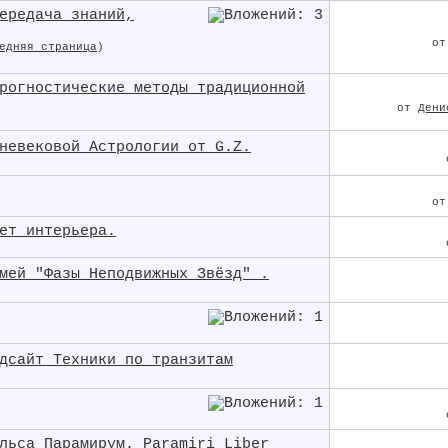
ередача знаний,
о
едняя страница
)
рогностические методы традиционной
от
Дени
невековой Астрологии от G.Z.
о
ет интерьера.
мей "Фазы Неподвижных Звёзд" .
дсайт Техники по транзитам
льса Парамирум. Paramiri Liber