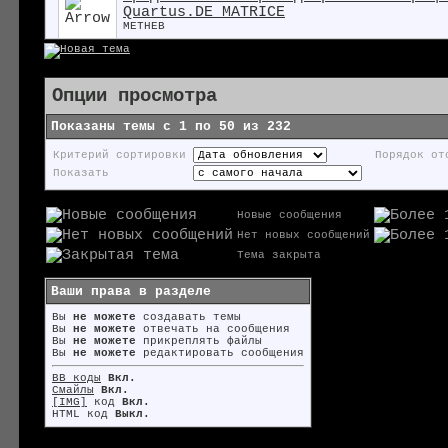
Quartus.DE MATRICE
METHEB
Опции просмотра
Показаны темы с 1 по 50 из 232
Критерий сортировки
Порядок от
Показать
Новые сообщения
Нет новых сообщений
Тема закрыта
Ваши права в разделе
Вы
не можете
создавать темы
Вы
не можете
отвечать на сообщения
Вы
не можете
прикреплять файлы
Вы
не можете
редактировать сообщения
BB коды
Вкл.
Смайлы
Вкл.
[IMG]
код
Вкл.
HTML код
Выкл.