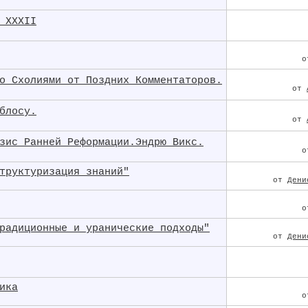
 XXXII
о Схолиями от Поздних Комментаторов.
от
блосу.
от
зис Ранней Реформации.Эндрю Викс.
труктуризация знаний"
от
Дени
радиционные и уранические подходы"
от
Дени
ика