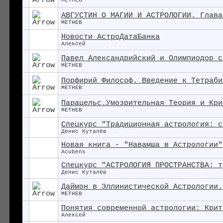
METHEB
АВГУСТИН О МАГИИ И АСТРОЛОГИИ. Глава
METHEB
Новости АстроДатаБанка
Алексей
Павел Александрийский и Олимпиодор c
METHEB
Порфирий Философ. Введение к Тетраби
METHEB
Парацельс.Умозрительная Теория и Кри
METHEB
Спецкурс "Традиционная астрология: с
Денис Куталёв
Новая книга - "Навамша в Астрологии"
Acubens
Спецкурс "АСТРОЛОГИЯ ПРОСТРАНСТВА: т
Денис Куталёв
Даймон в Эллинистической Астрологии.
METHEB
Понятия современной астрологии: Крит
Алексей