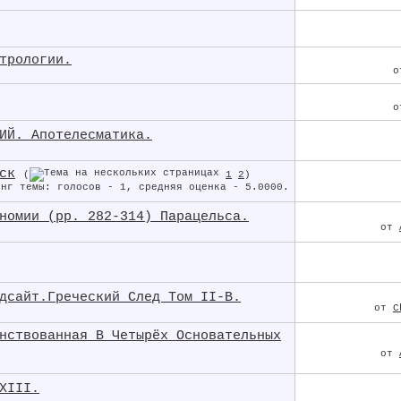
трологии.
ИЙ. Апотелесматика.
ск
(
1
2
)
номии (pp. 282-314) Парацельса.
от
дсайт.Греческий След Том II-B.
от
C
нствованная В Четырёх Основательных
от
XIII.