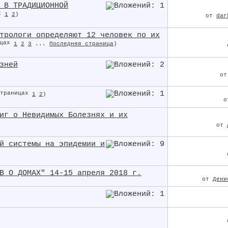
 В ТРАДИЦИОННОЙ
1
2
)
от
dar
трологи определяют 12 человек по их
1
2
3
...
Последняя страница
)
зней
о
1
2
)
иг о Невидимых Болезнях и их
от
й системы на эпидемии и
В О ДОМАХ" 14-15 апреля 2018 г.
от
Дени