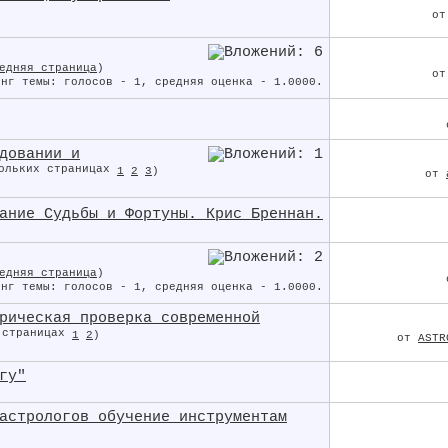
о
едняя страница
)
о
довании и
1
2
3
)
от
ание Судьбы и Фортуны. Крис Бреннан.
едняя страница
)
рическая проверка современной
1
2
)
от
ASTR
гу"
астрологов обучение инструментам