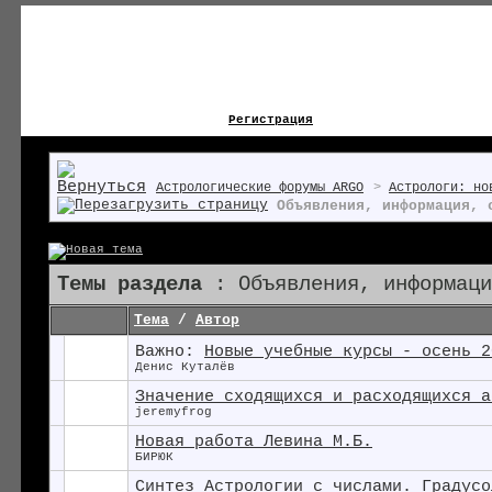
Регистрация
Астрологические форумы ARGO
>
Астрологи: но
Объявления, информация, 
Темы раздела
: Объявления, информаци
Тема
/
Автор
Важно:
Новые учебные курсы - осень 2
Денис Куталёв
Значение сходящихся и расходящихся а
jeremyfrog
Новая работа Левина М.Б.
БИРЮК
Синтез Астрологии с числами. Градусо