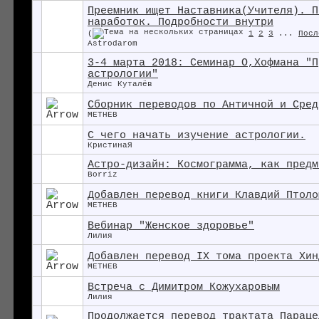
Преемник ищет Наставника(Учителя). П
наработок. Подробности внутри
(
1
2
3
...
Посл
Astrodarom
3-4 марта 2018: Семинар О,Хофмана "П
астрологии"
Денис Куталёв
Сборник переводов по Античной и Сред
METHEB
С чего начать изучение астрологии.
КристинаЯ
Астро-дизайн: Космограмма, как предм
Borriz
Добавлен перевод книги Клавдий Птоло
METHEB
Вебинар "Женское здоровье"
Лилия
Добавлен перевод IX тома проекта Хин
METHEB
Встреча с Димитром Кожухаровым
Лилия
Продолжается перевод трактата Параце