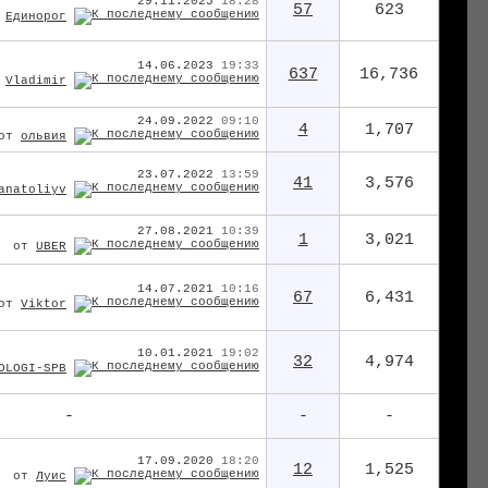
29.11.2025
18:28
57
623
т
Единорог
14.06.2023
19:33
637
16,736
т
Vladimir
24.09.2022
09:10
4
1,707
от
ольвия
23.07.2022
13:59
41
3,576
anatoliyv
27.08.2021
10:39
1
3,021
от
UBER
14.07.2021
10:16
67
6,431
от
Viktor
10.01.2021
19:02
32
4,974
OLOGI-SPB
-
-
-
17.09.2020
18:20
12
1,525
от
Луис