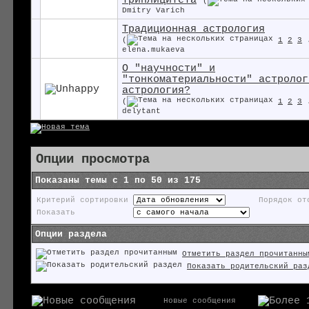
триплицитета
(
Dmitry Varich
Традиционная астрология
(
1
2
3
elena.mukaeva
О "научности" и
"тонкоматериальности" астролог
астрология?
(
1
2
3
delytant
Опции просмотра
Показаны темы с 1 по 50 из 175
Критерий сортировки
Порядок от
Показать
Опции раздела
Отметить раздел прочитанны
Показать родительский раз
Новые сообщения