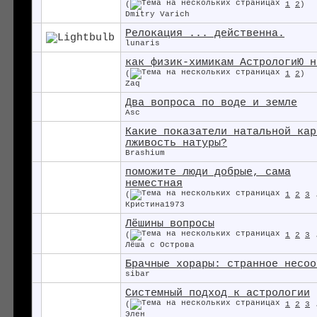
(
1
2
)
Dmitry Varich
Релокация ... действенна.
lunaris
как физик-химикам АстрологиЮ н
(
1
2
)
Zaq
Два вопроса по воде и земле
Asc
Какие показатели натальной кар
лживость натуры?
Brashium
поможите люди добрые, сама
неместная
(
1
2
3
Кристина1973
Лёшины вопросы
(
1
2
3
Лёша с Острова
Брачные хорары: странное несоо
sibar
Системный подход к астрологии
(
1
2
3
Элен