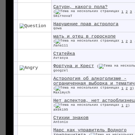
Сатурн, какого пола?
(
1
2
3
SmirnovaT
Нарушение прав астролога
qowa
мать и отец в гороскопе
(
1
2
3
Лапа111
Статейка
Avrasya
Фортуна и Крест
(
googzel
Астрология об алкоголизме -
ограниченная выборка и тематич
(
1
2
3
)
Maximych
Нет аспектов, нет астроблизнец
(
1
2
)
akbk195
Стихии знаков
Antonio
Марс как управитель Водного