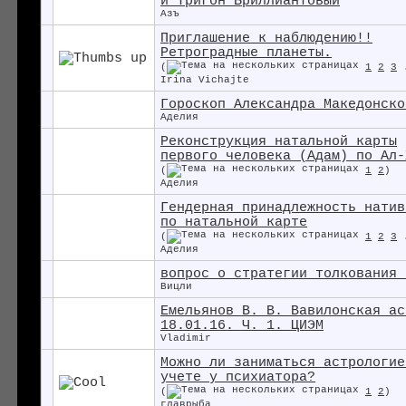
и Тригон Бриллиантовый
Азъ
Приглашение к наблюдению!!
Ретроградные планеты.
(
1
2
3
Irina Vichajte
Гороскоп Александра Македонско
Аделия
Реконструкция натальной карты
первого человека (Адам) по Ал-
(
1
2
)
Аделия
Гендерная принадлежность натив
по натальной карте
(
1
2
3
Аделия
вопрос о стратегии толкования 
Вицли
Емельянов В. В. Вавилонская ас
18.01.16. Ч. 1. ЦИЭМ
Vladimir
Можно ли заниматься астрологие
учете у психиатора?
(
1
2
)
главрыба