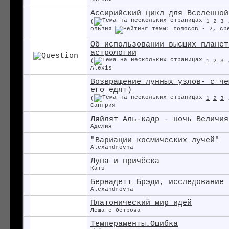
Ассирийский цикл для Вселенной
(
1
2
3
ольвия
Об использовании высших планет
астрологии
(
1
2
3
Alexis
Возвращение лунных узлов- с че
его едят)
(
1
2
3
Сангрия
Ляйлят Аль-кадр - ночь Величия
Аделия
"Вариации космических лучей"
Alexandrovna
Луна и причёска
Катэ
Бернадетт Брэди, исследование 
Alexandrovna
Платонический мир идей
Лёша с Острова
Темпераменты.Ошибка