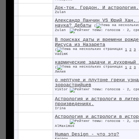
Док-ток. Гордон. И астрология.
Zulan
Александр Панчин VS Юрий Хан. 
наука? Дебаты
(
Zulan
В поисках даты и времени рожде
Иисуса из Назарета
(
1
2
3
VadimK
кармические задачи и духовный 
(
1
2
3
Лилия
о нептуне и плутоне греки узна
зороастрийцев
Viktor
Астрология и астрологи в литер
произведениях.
Irina
Астрология и астрологи в истор
AlMaximus
Human Design - что это?
Karpov