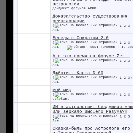
астрологии
Дайджест форумов ARGO
Доказательство существования
реинкарнации
(
1
2
3
Азъ
Беседы с Сократом 2.0
(
1
2
3
Азъ
А в это время на форуме Zet..
(
1
2
3
Азъ
Джйотиш. Карта D-60
(
1
2
3
)
Азъ
мой миф
(
1
2
3
delytant
ИИ в астрологии: бездушная маш
или зеркало Высшего Разума?»
(
1
2
3
Азъ
Сказка-быль про Астролога его 