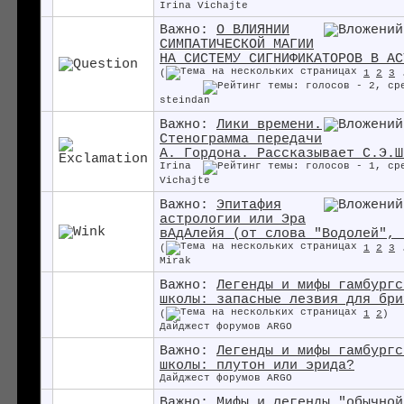
Irina Vichajte
Важно:
О ВЛИЯНИИ
СИМПАТИЧЕСКОЙ МАГИИ
НА СИСТЕМУ СИГНИФИКАТОРОВ В АС
(
1
2
3
steindan
Важно:
Лики времени.
Стенограмма передачи
А. Гордона. Рассказывает С.Э.Ш
Irina
Vichajte
Важно:
Эпитафия
астрологии или Эра
вАдАлейя (от слова "Водолей", 
(
1
2
3
Mirak
Важно:
Легенды и мифы гамбургс
школы: запасные лезвия для бри
(
1
2
)
Дайджест форумов ARGO
Важно:
Легенды и мифы гамбургс
школы: плутон или эрида?
Дайджест форумов ARGO
Важно:
Мифы и легенды "обычной