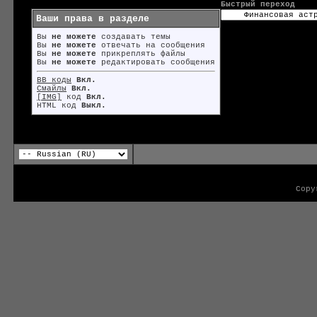
Быстрый переход
Ваши права в разделе
Вы
не можете
создавать темы
Вы
не можете
отвечать на сообщения
Вы
не можете
прикреплять файлы
Вы
не можете
редактировать сообщения
BB коды
Вкл.
Смайлы
Вкл.
[IMG]
код
Вкл.
HTML код
Выкл.
Copy