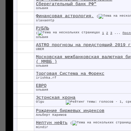
Сберегательный банк РФ"
ольвия
Финансовая астрология.
(
slavaentp
РУБЛЬ
(
1
2
3
...
Посл
ольвия
ASTRO прогнозы на предстоящий 2019 г
UBER
Московская межбанковская валютная би
( ММВБ )
ольвия
Торговая Система на Форекс
irishka.rf
ЕВРО
ольвия
Эстонская крона
Olgu
Рождение биржевых индексов
Альберт Каримов
Нептун нефть
(
mindir