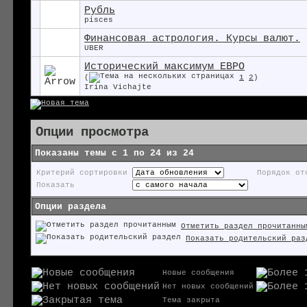
Рубль
pisces
Финансовая астрология. Курсы валют.
UBER
Исторический максимум ЕВРО
(
1
2
)
Irina Vichajte
Опции просмотра
Показаны темы с 1 по 24 из 24
Критерий сортировки
Порядок от
Показать
Опции раздела
Отметить раздел прочитанны
Показать родительский раз
Новые сообщения
Нет новых сообщений
Тема закрыта