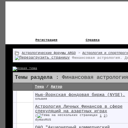
Регистрация
Справка
Астрологические форумы ARGO
>
Астрология и спортпрог
Финансовая астрология. Д
Темы раздела
: Финансовая астрология
Тема
/
Автор
Нью-Йоркская фондовая биржа (NYSE).
ольвия
Астрология Личных Финансов в сфере
спекуляций на азартных играх
(
1
2
)
dymasRUS
ОАО "Акционерный коммерческий