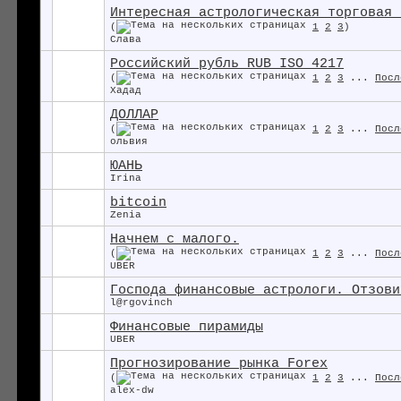
Интересная астрологическая торговая 
(
1
2
3
)
Слава
Российский рубль RUB ISO 4217
(
1
2
3
...
Посл
Хадад
ДОЛЛАР
(
1
2
3
...
Посл
ольвия
ЮАНЬ
Irina
bitcoin
Zenia
Начнем с малого.
(
1
2
3
...
Посл
UBER
Господа финансовые астрологи. Отзови
l@rgovinch
Финансовые пирамиды
UBER
Прогнозирование рынка Forex
(
1
2
3
...
Посл
alex-dw