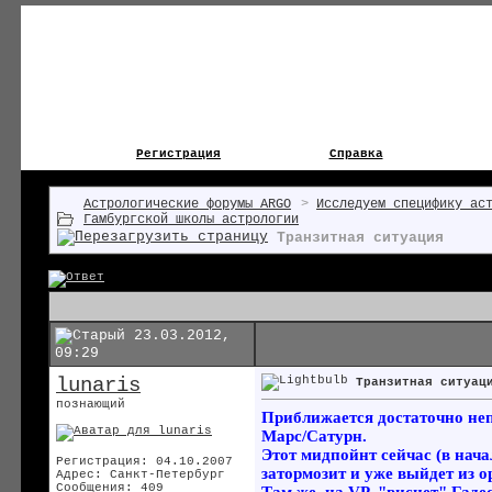
Регистрация
Справка
Астрологические форумы ARGO
>
Исследуем специфику ас
Гамбургской школы астрологии
Транзитная ситуация
23.03.2012,
09:29
lunaris
Транзитная ситуац
познающий
Приближается достаточно неп
Марс/Сатурн.
Этот мидпойнт сейчас (в нача
Регистрация: 04.10.2007
затормозит и уже выйдет из ор
Адрес: Санкт-Петербург
Сообщения: 409
Там же, на VP, "виснет" Гадес