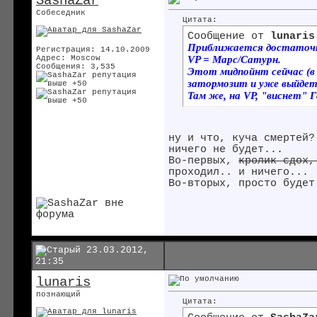
SashaZar
Собеседник
Цитата:
Сообщение от
lunaris
Приближается достаточно
Регистрация: 14.10.2009
VP = Марс/Сатурн.
Адрес: Moscow
Сообщения: 3,535
Этот мидпойнт сейчас (в 
затормозит и уже выйдет 
Там же, на VP, "виснет" Г
ну и что, куча смертей?
ничего не будет...
Во-первых,
кролик сдох,
проходил.. и ничего...
Во-вторых, просто будет
23.03.2012,
21:35
lunaris
познающий
Цитата: