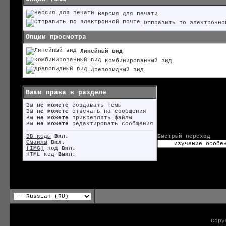
Версия для печати
Отправить по электронно
Опции просмотра
Линейный вид
Комбинированный вид
Древовидный вид
Ваши права в разделе
Вы
не можете
создавать темы
Вы
не можете
отвечать на сообщения
Вы
не можете
прикреплять файлы
Вы
не можете
редактировать сообщения
BB коды
Вкл.
Быстрый переход
Смайлы
Вкл.
[IMG]
код
Вкл.
HTML код
Выкл.
Copy