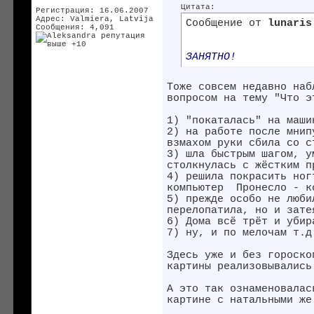
Цитата:
Регистрация: 16.06.2007
Адрес: Valmiera, Latvija
Сообщение от
lunaris
Сообщения: 4,091
ЗАНЯТНО!
Тоже совсем недавно наб
вопросом на тему "Что э
1) "покаталась" на маш
2) на работе после мнип
взмахом руки сбила со 
3) шла быстрым шагом, у
столкнулась с жёстким п
4) решила покрасить ног
компьютер
Пронесло - к
5) прежде особо не люб
перелопатила, но и зат
6) Дома всё трёт и убир
7) ну, и по мелочам т.д
Здесь уже и без гороск
картины реализовывались
А это так ознаменовалас
картине с натальными же