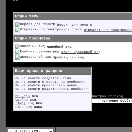
Опции темы
Версия для печати
Отправить по электронно
Опции просмотра
Линейный вид
Комбинированный вид
Древовидный вид
Ваши права в разделе
Вы
не можете
создавать темы
Вы
не можете
отвечать на сообщения
Вы
не можете
прикреплять файлы
Вы
не можете
редактировать сообщения
BB коды
Вкл.
Быстрый переход
Смайлы
Вкл.
[IMG]
код
Вкл.
HTML код
Выкл.