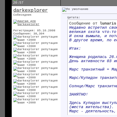
20:57
darkexplorer
Собеседник
Цитата:
Сообщение от
lunaris
Недавно встретил сво
Регистрация: 05.10.2008
великая охота что-то
Сообщения: 38,304
И окна вымыла, и пот
В другое время, по е
Итак:
Женщина родилась 26.
День активности 03 и
Марс транзитный = Ма
Марс/Купидон транзит
Солнце/Марс транзитн
ЗАНЯТНО!
Здесь Купидон выступ
(места жительства).
Марс - деятельность,