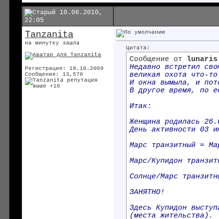
10.06.2010,
22:05
Tanzanita
на минутку зашла
Цитата:
Сообщение от
lunaris
Недавно встретил сво
Регистрация: 19.10.2009
великая охота что-то
Сообщения: 13,570
И окна вымыла, и пот
В другое время, по е
Итак:
Женщина родилась 26.
День активности 03 и
Марс транзитный = Ма
Марс/Купидон транзит
Солнце/Марс транзитн
ЗАНЯТНО!
Здесь Купидон выступ
(места жительства).