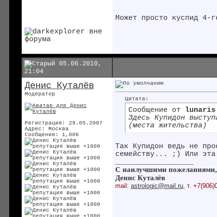
Может просто куспид 4-г
05.06.2010,
21:04
Денис Куталёв
Модератор
Цитата:
Сообщение от
lunaris
Здесь Купидон выступ
Регистрация: 29.05.2007
(места жительства)
Адрес: Москва
Сообщения: 1,006
Так Купидон ведь не про
семейству... ;) Или эта
__________________
С наилучшими пожеланиями,
Денис Куталёв
mail:
astrologic@mail.ru
, т. +7(906