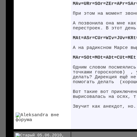
MAv=URr=SOr=ZEr=APr=SAr
При этом на момент звон
А позвонила она мне как
перестроек. В этот день
MAt=ASr=CUr=WIv=JUv=KRt
А на радиксном Марсе вы
MAr=SOt=MOt=ADt=CUt=MEt
Одним словом посмеялись
точками гороскопов)
, у
делать? Дирекция ещё н
помогать делать
(хорошо
Вот такие вот приключен
вырисовалась на осях, т
Звучит как анекдот, но
05.06.2010,