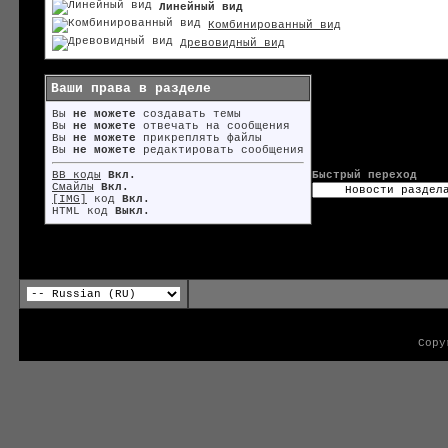
Линейный вид
Комбинированный вид
Древовидный вид
Ваши права в разделе
Вы
не можете
создавать темы
Вы
не можете
отвечать на сообщения
Вы
не можете
прикреплять файлы
Вы
не можете
редактировать сообщения
BB коды
Вкл.
Быстрый переход
Смайлы
Вкл.
[IMG]
код
Вкл.
HTML код
Выкл.
Copy