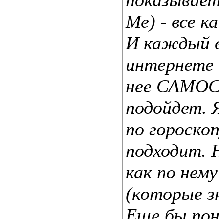
показывае
Ме) - все ка
И каждый в
интернете 
нее САМОС
подойдет. 
по гороскоп
подходит. Н
как по нем
(которые зн
Еще бы пон