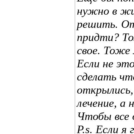
нужно в жиз
решить. От
придти? То
свое. Тоже
Если не это
сделать чт
открылись,
лечение, а 
Чтобы все 
P.s. Если я