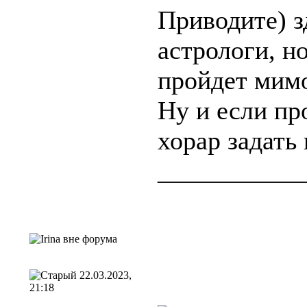
Приводите) з
астрологи, н
пройдет мим
Ну и если п
хорар задать 
___________
22.03.2023,
21:18