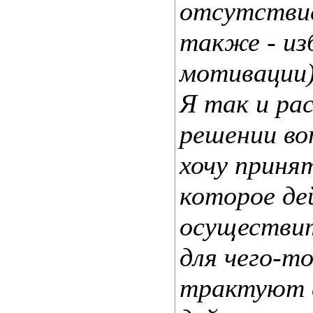
отсутствие
также - из
мотивации)
Я так и ра
решении воп
хочу приня
которое де
осуществит
для чего-т
трактуют е