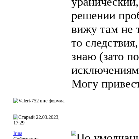
уранический,
решении проб
вижу там не т
то следствия,
знаю (зато по
исключениями
Могу привес
22.03.2023,
17:29
Irina
Собеседник