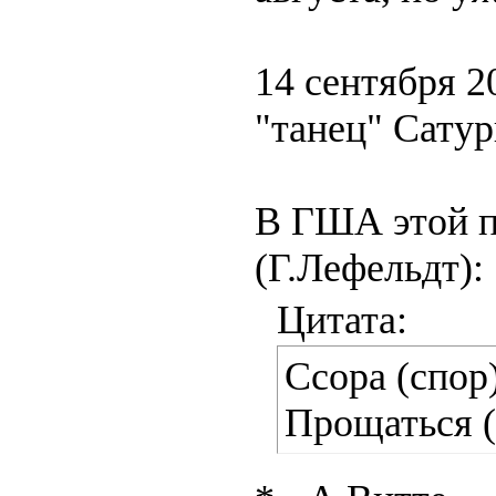
14 сентября 2
"танец" Сатур
В ГША этой па
(Г.Лефельдт):
Цитата:
Ссора (спор
Прощаться (