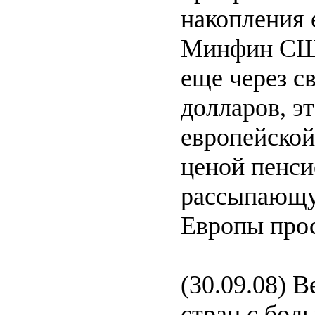
накопления 
Минфин США
еще через с
долларов, э
европейской
ценой пенси
рассыпающу
Европы прос
(30.09.08) 
стран с бол