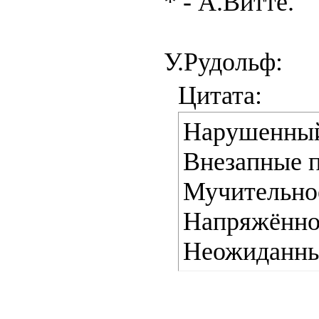
* - А.Витте.
У.Рудольф:
Цитата:
Нарушенный 
Внезапные 
Мучительное
Напряжённос
Неожиданны