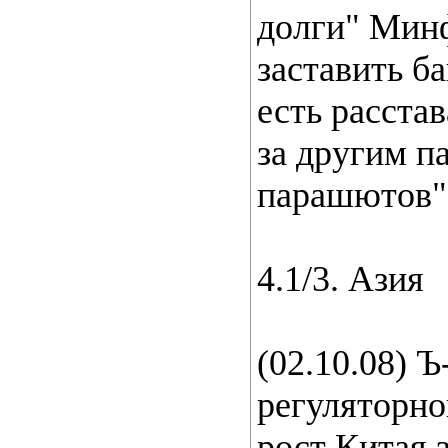
долги" Минф
заставить б
есть расста
за другим п
парашютов"
4.1/3. Азия
(02.10.08) 
регуляторн
рост Китая з