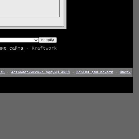
ние сайта
- Kraftwork
язь
-
Астрологические форумы ARGO
-
Версия для печати
-
Вверх