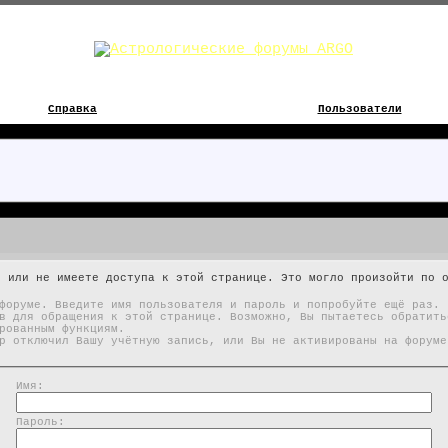
Справка
Пользователи
е или не имеете доступа к этой странице. Это могло произойти по 
форуме. Введите имя пользователя и пароль и попробуйте ещё раз.
в для обращения к этой странице. Возможно, Вы пытаетесь обратить
рованным функциям.
р отключил Вашу учётную запись, или Вы не активированы на форуме
Имя:
Пароль: