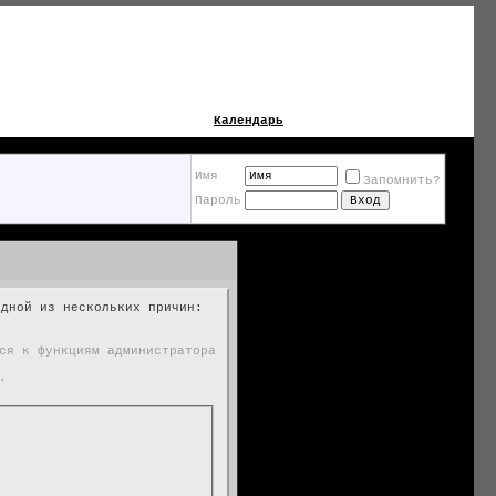
Календарь
Имя
Запомнить?
Пароль
одной из нескольких причин:
ся к функциям администратора
.