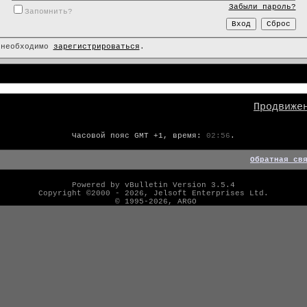
Забыли пароль?
Запомнить?
 необходимо
зарегистрироваться
.
Продвиже
Часовой пояс GMT +1, время:
02:56
.
Обратная св
Powered by vBulletin Version 3.5.4
Copyright ©2000 - 2026, Jelsoft Enterprises Ltd.
© 1995-2026, ARGO