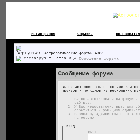
Регистрация
Справка
Пользовател
Астрологические форумы ARGO
Сообщение форума
Сообщение форума
Вы не авторизованы на форуме или не
произойти по одной из нескольких пр
Вы не авторизованы на форуме. 
ещё раз.
У Вас недостаточно прав для об
обратиться к функциям админист
Возможно, администратор отключ
на форуме.
Вход
Имя: