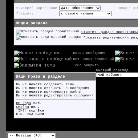
Критерий сортировки
Порядок от
Показать
Опции раздела
Отметить раздел прочитанны
Показать родительский раз
Новые сообщения
Нет новых сообщений
Тема закрыта
Быстрый переход
Ваши права в разделе
Вы
не можете
создавать темы
Вы
не можете
отвечать на сообщения
Вы
не можете
прикреплять файлы
Вы
не можете
редактировать сообщения
BB коды
Вкл.
Смайлы
Вкл.
[IMG]
код
Вкл.
HTML код
Выкл.