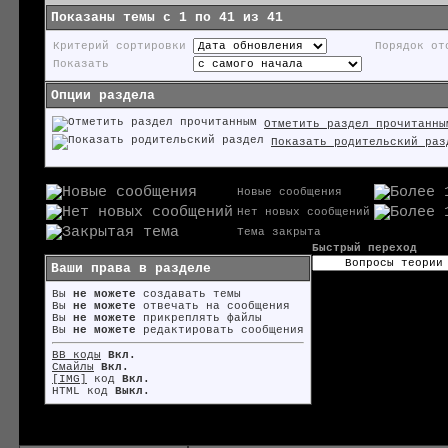
Показаны темы с 1 по 41 из 41
Критерий сортировки
Порядок от
Показать
Опции раздела
Отметить раздел прочитанны
Показать родительский раз
Новые сообщения
Нет новых сообщений
Тема закрыта
Быстрый переход
Ваши права в разделе
Вы
не можете
создавать темы
Вы
не можете
отвечать на сообщения
Вы
не можете
прикреплять файлы
Вы
не можете
редактировать сообщения
BB коды
Вкл.
Смайлы
Вкл.
[IMG]
код
Вкл.
HTML код
Выкл.