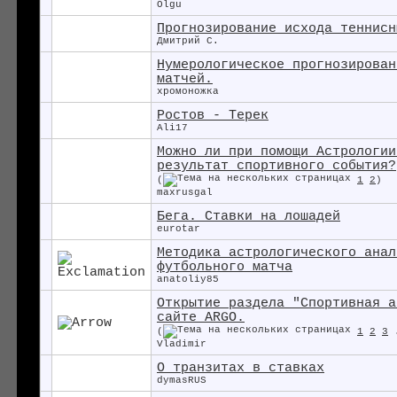
Olgu
Прогнозирование исхода теннисн
Дмитрий С.
Нумерологическое прогнозирован
матчей.
хромоножка
Ростов - Терек
Ali17
Можно ли при помощи Астрологии
результат спортивного события?
(
1
2
)
maxrusgal
Бега. Ставки на лошадей
eurotar
Методика астрологического анал
футбольного матча
anatoliy85
Открытие раздела "Спортивная а
сайте ARGO.
(
1
2
3
Vladimir
О транзитах в ставках
dymasRUS