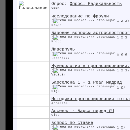
Опрос:
Опрос. Радикальность
UBER
исследование по фроули
(
1
2
3
)
Вицли
Базовые вопросы астроспортпрог
(
1
2
3
Krott
Ливерпуль
(
1
2
3
Lebert777
Нумерология в прогнозировании.
(
1
2
3
)
Vicipir
Барселона 1 - 1 Реал Мадрид
(
1
2
)
Olgu
Методика прогнозирования тотал
arrastra
Арсенал - Барса перед ЛЧ
Olgu
вопрос по ставке
(
1
2
)