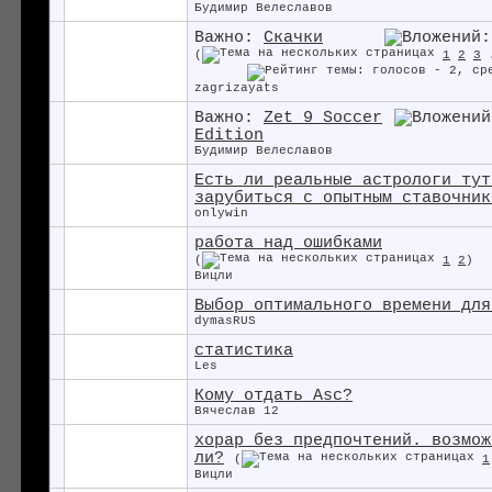
Будимир Велеславов
Важно:
Скачки
(
1
2
3
zagrizayats
Важно:
Zet 9 Soccer
Edition
Будимир Велеславов
Есть ли реальные астрологи тут
зарубиться с опытным ставочник
onlywin
работа над ошибками
(
1
2
)
Вицли
Выбор оптимального времени для
dymasRUS
статистика
Les
Кому отдать Asc?
Вячеслав 12
хорар без предпочтений. возмож
ли?
(
1
Вицли