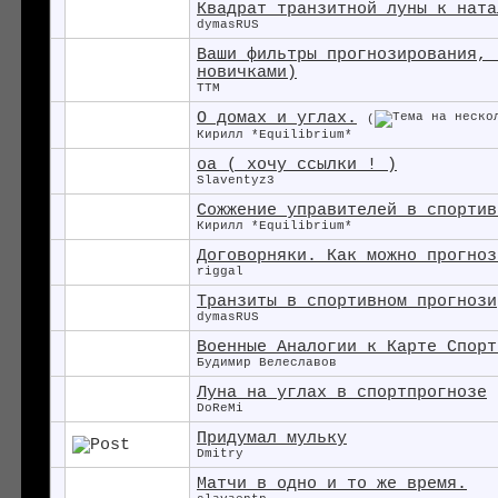
Квадрат транзитной луны к ната
dymasRUS
Ваши фильтры прогнозирования, 
новичками)
TTM
О домах и углах.
(
Кирилл *Equilibrium*
оа ( хочу ссылки ! )
Slaventyz3
Сожжение управителей в спортив
Кирилл *Equilibrium*
Договорняки. Как можно прогноз
riggal
Транзиты в спортивном прогнози
dymasRUS
Военные Аналогии к Карте Спорт
Будимир Велеславов
Луна на углах в спортпрогнозе
DoReMi
Придумал мульку
Dmitry
Матчи в одно и то же время.