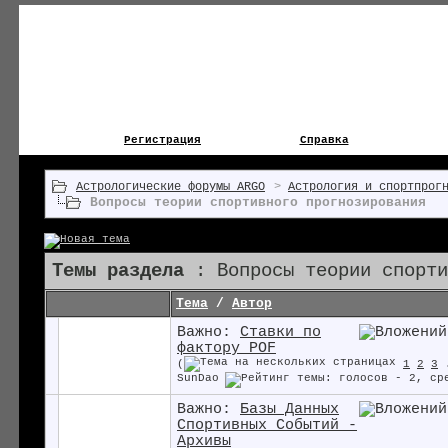
Регистрация
Справка
Астрологические форумы ARGO
>
Астрология и спортпрог
Вопросы теории спортивного прогнозирования
Темы раздела
: Вопросы теории спорти
Тема
/
Автор
Важно:
Ставки по
фактору POF
(
1
2
3
SunDao
Важно:
Базы Данных
Спортивных Событий -
Архивы