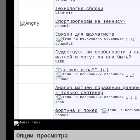
slavaentp
Технология сборки
Vladimir
СпортПрогнозы на Теннис??
Arsenio
Связки для шахматиста
(
1
2
)
dymasRUS
Существуют ли особенности в ка
матчей и могут ли они быть?
UBER
"Где моя рыба?" (с)
(
1
2
)
SunDao
Анализ матчей поражений фавори
- только септенер
(
1
2
3
Aeon
фортуна и покер
(
SamuelJ
Опции просмотра