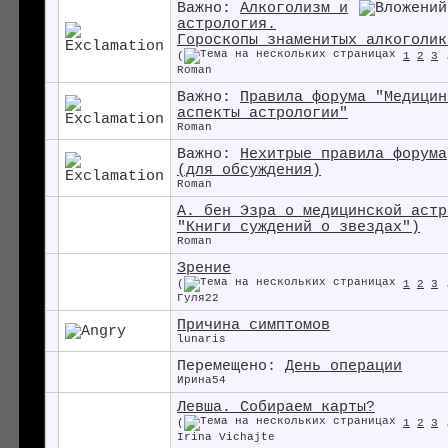
Важно:
Алкоголизм и
астрология.
Гороскопы знаменитых алкоголик
(
1
2
3
Roman
Важно:
Правила форума "Медицин
аспекты астрологии"
Roman
Важно:
Нехитрые правила форума
(для обсуждения)
Roman
А. бен Эзра о медицинской астр
"Книги суждений о звездах")
Roman
Зрение
(
1
2
3
Гуля22
Причина симптомов
lunaris
Перемещено:
День операции
Ирина54
Левша. Собираем карты?
(
1
2
3
Irina Vichajte