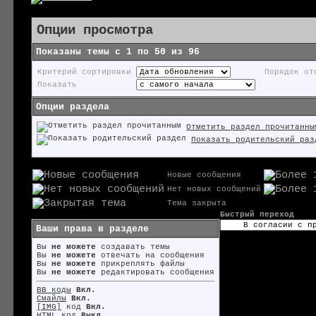
Опции просмотра
Показаны темы с 1 по 50 из 96
Критерий сортировки
Порядок от
Показать
Опции раздела
Отметить раздел прочитанны
Показать родительский раз
Новые сообщения
Нет новых сообщений
Тема закрыта
Быстрый переход
Ваши права в разделе
Вы
не можете
создавать темы
Вы
не можете
отвечать на сообщения
Вы
не можете
прикреплять файлы
Вы
не можете
редактировать сообщения
BB коды
Вкл.
Смайлы
Вкл.
[IMG]
код
Вкл.
HTML код
Выкл.