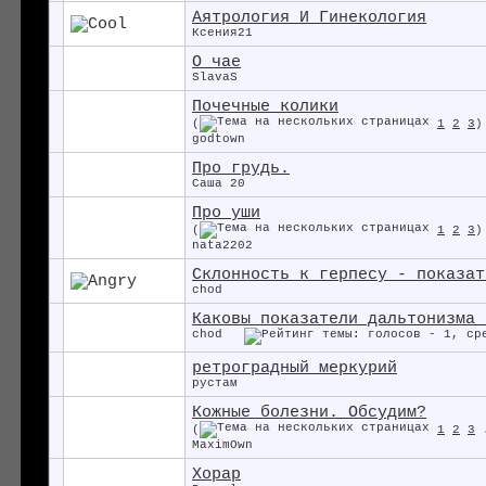
Аятрология И Гинекология
Ксения21
О чае
SlavaS
Почечные колики
(
1
2
3
)
godtown
Про грудь.
Саша 20
Про уши
(
1
2
3
)
nata2202
Склонность к герпесу - показат
chod
Каковы показатели дальтонизма 
chod
ретроградный меркурий
рустам
Кожные болезни. Обсудим?
(
1
2
3
MaximOwn
Хорар