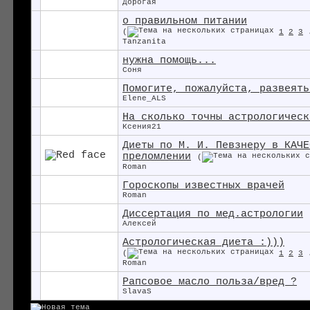
Дорогая
о правильном питании
(
1
2
3
Tanzanita
нужна помощь...
Соня
Помогите, пожалуйста, развеять
Elene_ALS
На сколько точны астрологическ
Ксения21
Диеты по М. И. Певзнеру в КАЧЕ
преломлении
(
Roman
Гороскопы известных врачей
Roman
Диссертация по мед.астрологии
Алексей
Астрологическая диета :)))
(
1
2
3
Roman
Рапсовое масло польза/вред ?
SlavaS