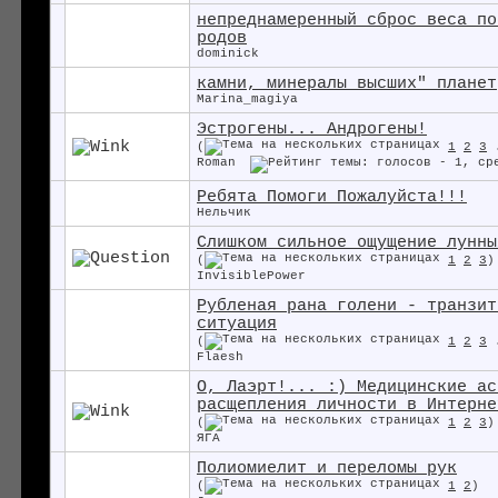
непреднамеренный сброс веса по
родов
dominick
камни, минералы высших" планет
Marina_magiya
Эстрогены... Андрогены!
(
1
2
3
Roman
Ребята Помоги Пожалуйста!!!
Нельчик
Слишком сильное ощущение лунны
(
1
2
3
)
InvisiblePower
Рубленая рана голени - транзит
ситуация
(
1
2
3
Flaesh
О, Лаэрт!... :) Медицинские ас
расщепления личности в Интерне
(
1
2
3
)
ЯГА
Полиомиелит и переломы рук
(
1
2
)