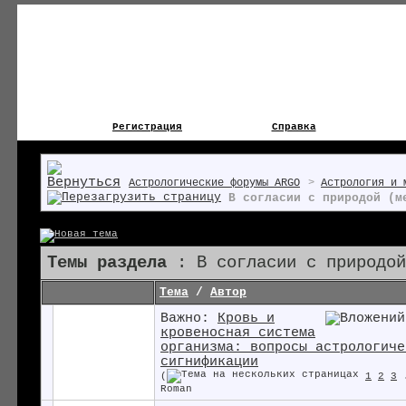
Регистрация
Справка
Астрологические форумы ARGO
>
Астрология и 
В согласии с природой (м
Темы раздела
: В согласии с природой
Тема
/
Автор
Важно:
Кровь и
кровеносная система
организма: вопросы астрологиче
сигнификации
(
1
2
3
Roman