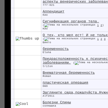
аспекты венерических заболеван
777-021
Аппендицит
Кио
Сигнификация органов тела.
(
1
2
)
Кио
О тех, кто мел ест! И не тольк
(
1
2
3
Бинго
беременность
Eluna
Предрасположенность к психичес
заболеваниям.
(
triton
Внематочная беременность
Roman
пластическая операция
D&G
Загляните сюда,пожалуйста.Нужн
Alf2011
Болезни Спины
солнышка