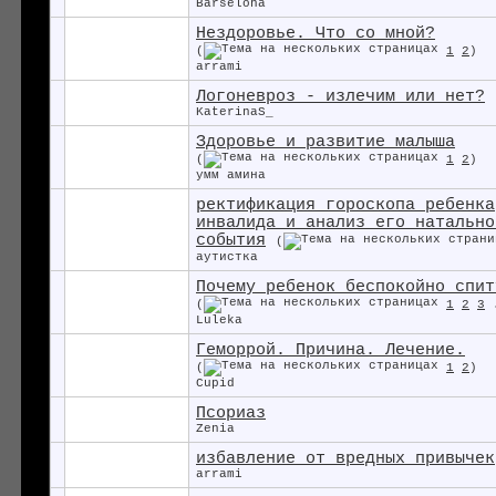
Barselona
Нездоровье. Что со мной?
(
1
2
)
arrami
Логоневроз - излечим или нет?
KaterinaS_
Здоровье и развитие малыша
(
1
2
)
умм амина
ректификация гороскопа ребенка
инвалида и анализ его натально
события
(
аутистка
Почему ребенок беспокойно спит
(
1
2
3
Luleka
Геморрой. Причина. Лечение.
(
1
2
)
Cupid
Псориаз
Zenia
избавление от вредных привычек
arrami