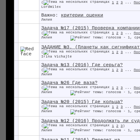
(
1
2
3
...
По
LordWilex
Важно:
критерии оценки
Лилия
Задача №17 (2015) Проверка компании
(
1
2
3
...
По
Лилия
ЗАДАНИЕ №3. (Планеты как сигнификат
(
1
2
3
...
По
Irina Vichajte
Задача №13 (2016) Где серьга?
(
1
2
3
...
По
Лилия
Задача №26 Где ваза?
(
1
2
3
...
По
Лилия
Задача №20 (2015) Где кольца?
(
1
2
3
...
По
Лилия
Задача №12 (2016) Продолжать ли суд
(
1
2
3
)
Лилия