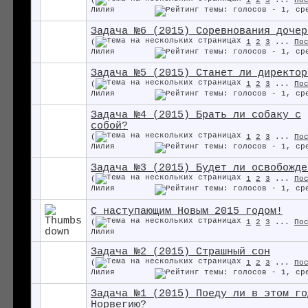
Лилия
Задача №6 (2015) Соревнования дочер
(
1
2
3
...
По
Лилия
Задача №5 (2015) Станет ли директор
(
1
2
3
...
По
Лилия
Задача №4 (2015) Брать ли собаку с
собой?
(
1
2
3
...
По
Лилия
Задача №3 (2015) Будет ли освобожде
(
1
2
3
...
По
Лилия
С наступающим Новым 2015 годом!
(
1
2
3
...
По
Лилия
Задача №2 (2015) Страшный сон
(
1
2
3
...
По
Лилия
Задача №1 (2015) Поеду ли в этом го
Норвегию?