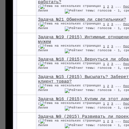
работать?
(
1
2
3
...
По
Лилия
Задача №21 Обменяю ли светильники?
(
1
2
3
...
По
Лилия
Задача №19 (2015) Интимные отношени
мужем
(
1
2
3
...
По
Лилия
Задача №18 (2015) Вернуться ли обра
(
1
2
3
...
По
Лилия
Задача №15 (2015) Высылать? Заберет
клиент товар?
(
1
2
3
...
По
Лилия
Задача №16 (2015) Купим ли этот дом
(
1
2
3
...
По
Лилия
Задача №9 (2015) Развивать ли проек
(
1
2
3
...
По
Лилия