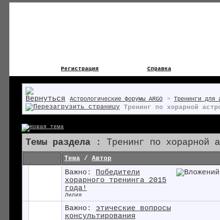
Регистрация
Справка
Астрологические форумы ARGO
>
Тренинги для 
Тренинг по хорарной астр
Темы раздела
: Тренинг по хорарной а
Тема
/
Автор
Важно:
Победители
хорарного тренинга 2015
года!
Лилия
Важно:
этические вопросы
консультирования