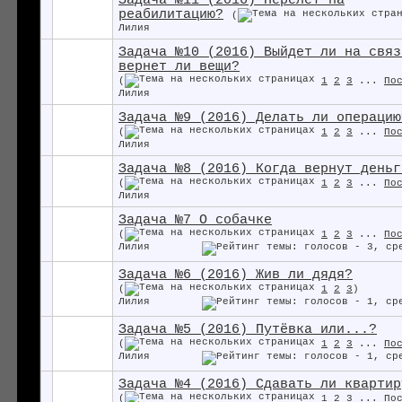
Задача №11 (2016) Перелет на
реабилитацию?
(
Лилия
Задача №10 (2016) Выйдет ли на связ
вернет ли вещи?
(
1
2
3
...
По
Лилия
Задача №9 (2016) Делать ли операцию
(
1
2
3
...
По
Лилия
Задача №8 (2016) Когда вернут деньг
(
1
2
3
...
По
Лилия
Задача №7 О собачке
(
1
2
3
...
По
Лилия
Задача №6 (2016) Жив ли дядя?
(
1
2
3
)
Лилия
Задача №5 (2016) Путёвка или...?
(
1
2
3
...
По
Лилия
Задача №4 (2016) Сдавать ли квартир
(
1
2
3
...
По