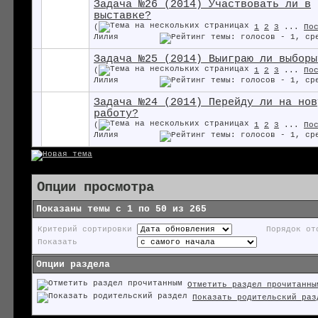
Задача №26 (2014) Участвовать ли в
выставке?
(
1
2
3
...
По
Лилия
Задача №25 (2014) Выиграю ли выборы
(
1
2
3
...
По
Лилия
Задача №24 (2014) Перейду ли на нов
работу?
(
1
2
3
...
По
Лилия
Опции просмотра
Показаны темы с 1 по 50 из 265
Критерий сортировки
Порядок от
Показать
Опции раздела
Отметить раздел прочитанны
Показать родительский раз