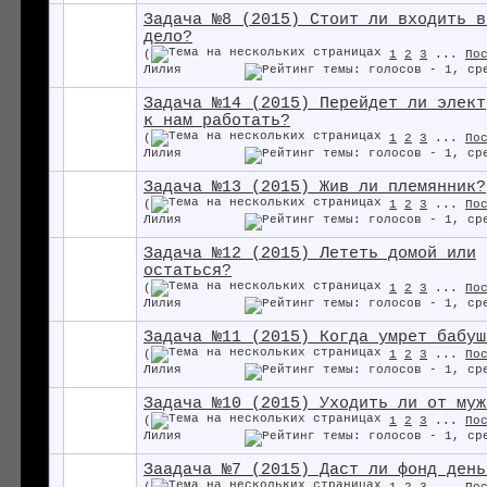
Задача №8 (2015) Стоит ли входить в
дело?
(
1
2
3
...
По
Лилия
Задача №14 (2015) Перейдет ли элект
к нам работать?
(
1
2
3
...
По
Лилия
Задача №13 (2015) Жив ли племянник?
(
1
2
3
...
По
Лилия
Задача №12 (2015) Лететь домой или
остаться?
(
1
2
3
...
По
Лилия
Задача №11 (2015) Когда умрет бабуш
(
1
2
3
...
По
Лилия
Задача №10 (2015) Уходить ли от муж
(
1
2
3
...
По
Лилия
Заадача №7 (2015) Даст ли фонд день
(
1
2
3
...
По