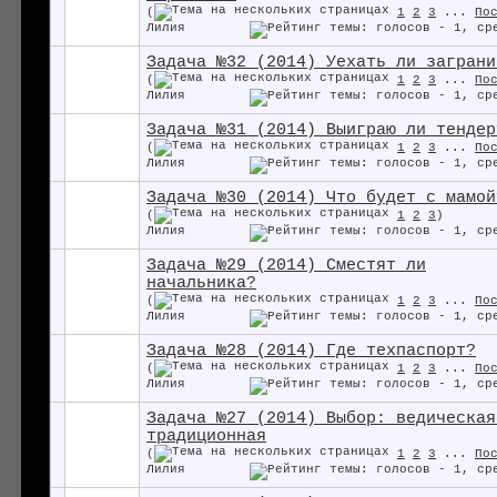
(
1
2
3
...
По
Лилия
Задача №32 (2014) Уехать ли заграни
(
1
2
3
...
По
Лилия
Задача №31 (2014) Выиграю ли тендер
(
1
2
3
...
По
Лилия
Задача №30 (2014) Что будет с мамой
(
1
2
3
)
Лилия
Задача №29 (2014) Сместят ли
начальника?
(
1
2
3
...
По
Лилия
Задача №28 (2014) Где техпаспорт?
(
1
2
3
...
По
Лилия
Задача №27 (2014) Выбор: ведическая
традиционная
(
1
2
3
...
По
Лилия