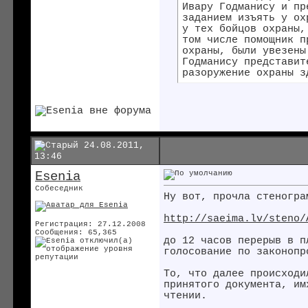
Ивару Годманису и пр
заданием изъять у ох
у тех бойцов охраны,
том числе помощник п
охраны, были увезены
Годманису представит
разоружение охраны з
24.08.2011,
13:46
Esenia
Собеседник
Ну вот, прочла стеногра
http://saeima.lv/steno/
Регистрация: 27.12.2008
Сообщения: 65,365
до 12 часов перерыв в п
голосование по законопр
То, что далее происходи
принятого документа, им
чтении.