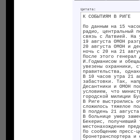
Цитата:
К СОБЫТИЯМ В РИГЕ
По данным на 15 часо
радио, центральный п
связь с Латвией. На 
19 августа ОМОН разг
20 августа ОМОН и де
ночь с 20 на 21 авгу
После этого генерал 
И.Годманисом и обеща
увезены охранники, с
правительства, однак
В 10 часов утра 21 а
забастовки. Так, нап
Десантники и ОМОН по
условием, что минист
городской милиции Бу
В Риге выстроились о
сложилось тяжелое по
В полдень 21 августа
В больнице умер заме
Бекерис, получивший 
местонахождение пред
По сообщению пресс-ц
бронетранспортера и 