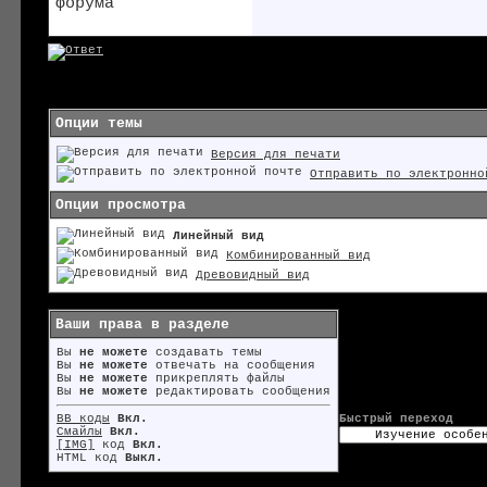
Опции темы
Версия для печати
Отправить по электронно
Опции просмотра
Линейный вид
Комбинированный вид
Древовидный вид
Ваши права в разделе
Вы
не можете
создавать темы
Вы
не можете
отвечать на сообщения
Вы
не можете
прикреплять файлы
Вы
не можете
редактировать сообщения
BB коды
Вкл.
Быстрый переход
Смайлы
Вкл.
[IMG]
код
Вкл.
HTML код
Выкл.