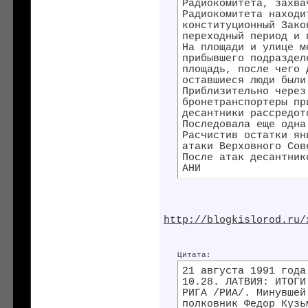
Радиокомитета, захва
Радиокомитета находи
конституционный Зако
переходный период и 
На площади и улице м
прибывшего подраздел
площадь, после чего 
оставшиеся люди были
Приблизительно через
бронетранспортеры пр
десантники рассредот
Последовала еще одна
Расчистив остатки ян
атаки Верховного Сов
После атак десантник
АНИ
http://blogkislorod.ru/
Цитата:
21 августа 1991 года
10.28. ЛАТВИЯ: ИТОГИ
РИГА /РИА/. Минувшей
полковник Федор Кузь