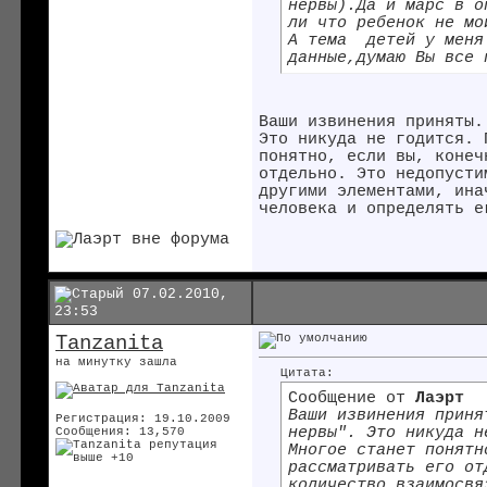
нервы).Да и марс в о
ли что ребенок не мо
А тема
детей у меня 
данные,думаю Вы все 
Ваши извинения приняты.
Это никуда не годится. 
понятно, если вы, конеч
отдельно. Это недопусти
другими элементами, ина
человека и определять е
07.02.2010,
23:53
Tanzanita
на минутку зашла
Цитата:
Сообщение от
Лаэрт
Ваши извинения приня
Регистрация: 19.10.2009
нервы". Это никуда н
Сообщения: 13,570
Многое станет понятн
рассматривать его от
количество взаимосвя