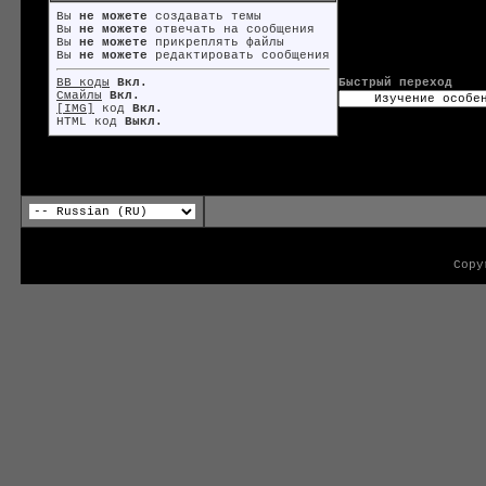
Вы
не можете
создавать темы
Вы
не можете
отвечать на сообщения
Вы
не можете
прикреплять файлы
Вы
не можете
редактировать сообщения
BB коды
Вкл.
Быстрый переход
Смайлы
Вкл.
[IMG]
код
Вкл.
HTML код
Выкл.
Copy