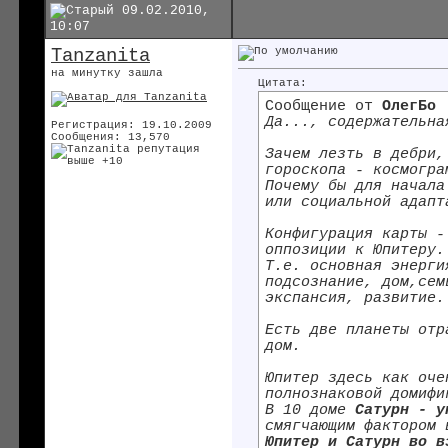
09.02.2010,
10:07
Tanzanita
на минутку зашла
Цитата:
Сообщение от
ОлегБо
Да..., содержательна
Регистрация: 19.10.2009
Сообщения: 13,570
Зачем лезть в дебри,
гороскопа - космогра
Почему бы для начала
или социальной адапт
Конфигурация карты -
оппозиции к Юпитеру.
Т.е. основная энерги
подсознание, дом,сем
экспансия, развитие.
Есть две планеты отр
дом.
Юпитер здесь как оче
полнознаковой домифи
В 10 доме
Сатурн - у
смягчающим фактором 
Юпитер и Сатурн во в