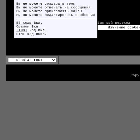
Вы
не можете
создавать темы
Вы
не можете
отвечать на сообщения
Вы
не можете
прикреплять файлы
Вы
не можете
редактировать сообщения
BB коды
Вкл.
Быстрый переход
Смайлы
Вкл.
[IMG]
код
Вкл.
HTML код
Выкл.
Copy