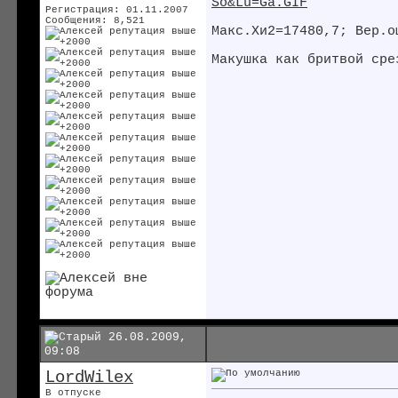
So&Lu=Ga.GIF
Регистрация: 01.11.2007
Сообщения: 8,521
Макс.Хи2=17480,7; Вер.о
Макушка как бритвой сре
26.08.2009,
09:08
LordWilex
В отпуске