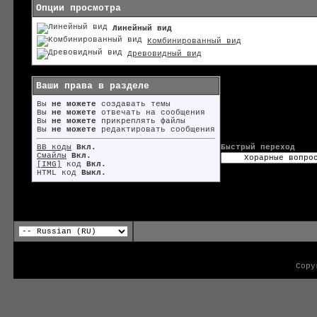
Опции просмотра
Линейный вид
Комбинированный вид
Древовидный вид
Ваши права в разделе
Вы
не можете
создавать темы
Вы
не можете
отвечать на сообщения
Вы
не можете
прикреплять файлы
Вы
не можете
редактировать сообщения
BB коды
Вкл.
Быстрый переход
Смайлы
Вкл.
[IMG]
код
Вкл.
HTML код
Выкл.
Copy